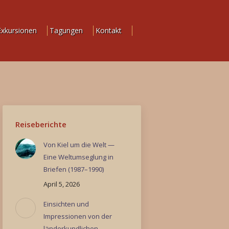
Exkursionen
Tagungen
Kontakt
Reiseberichte
Von Kiel um die Welt —
Eine Weltumseglung in
Briefen (1987–1990)
April 5, 2026
Einsichten und
Impressionen von der
länderkundlichen