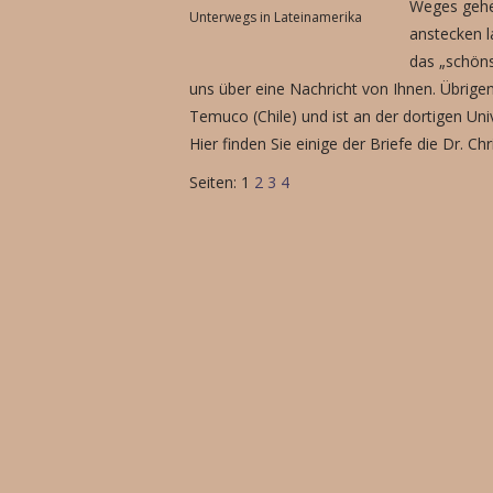
Weges gehen
Unterwegs in Lateinamerika
anstecken l
das „schöns
uns über eine Nachricht von Ihnen. Übrigens
Temuco (Chile) und ist an der dortigen Uni
Hier finden Sie einige der Briefe die Dr. Ch
Seiten:
1
2
3
4