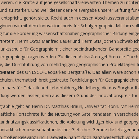
vieren, die Kräfte auf jene gesellschaftsrelevanten Themen zu richt
n und zu stärken. Und weil dieser der Preisvergabe unserer Stiftung
entspricht, gehört sie zu Recht auch in dessen Abschlussveranstaltun
nnen wir mit dem Innovationspreis für Schulgeographie. Mit ihm soll
ig für die Förderung wissenschaftsnaher geographischer Bildung einge
etern, Herrn OStD Manfred Lauer und Herrn StD Jochen Schwab ich d
ktschule für Geographie mit einer beeindruckenden Bandbreite geogr
Geographie getragen werden. Zu diesen Aktivitäten gehören die Durc
le, die Durchführung von mehrtägigen geographischen Projekttagen f
tivitäten des UNESCO-Geoparkes Bergstraße. Das allein wäre schon
ulen, thematisch breit gestreute Fortbildungen für Geographielehrer
eminars für Didaktik und Lehrerbildung Heidelberg, die das Burgha
ildung werden lassen, dem aus diesem Grund der Innovationspreis für 
raphie geht an Herrn Dr. Matthias Braun, Universität Bonn. Mit Herr
aftliche Fortschritte für die Nutzung von Satellitendaten in verschie
ndnutzungsklassifikationen, die Ableitung wichtiger bio- und geophys
antarktischer bzw. subantarktischer Gletscher. Gerade die letztgena
on großer Relevanz und Tragweite, hängt doch ganz wesentlich vom de