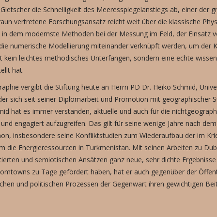
Gletscher die Schnelligkeit des Meeresspiegelanstiegs ab, einer der
raun vertretene Forschungsansatz reicht weit über die klassische Phy
 in dem modernste Methoden bei der Messung im Feld, der Einsatz v
d die numerische Modellierung miteinander verknüpft werden, um der 
 kein leichtes methodisches Unterfangen, sondern eine echte wissens
llt hat.
phie vergibt die Stiftung heute an Herrn PD Dr. Heiko Schmid, Univer
er sich seit seiner Diplomarbeit und Promotion mit geographischer S
id hat es immer verstanden, aktuelle und auch für die nichtgeographi
g und engagiert aufzugreifen. Das gilt für seine wenige Jahre nach
non, insbesondere seine Konfliktstudien zum Wiederaufbau der im Kri
m die Energieressourcen in Turkmenistan. Mit seinen Arbeiten zu Dub
tierten und semiotischen Ansätzen ganz neue, sehr dichte Ergebni
Boomtowns zu Tage gefördert haben, hat er auch gegenüber der Öffentl
chen und politischen Prozessen der Gegenwart ihren gewichtigen Beit