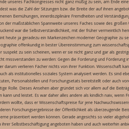
Ende unseres Fachkongresses nicht ganz müßig zu sein, am Ende eines
dest was die Zahl der Sitzungen bzw. die Breite der auf ihnen ange
ommenen Bemühungen, innerdisziplinäre Fremdheiten und Verständigun
ion der maßstäblichen Spannweite unseres Faches sowie des großen
uckend war die Selbstverständlichkeit, mit der früher vermeintlich h
eint heute ja geradezu ein Markenzeichen moderner Geographie zu sein
ie Geographie offenkundig in bester Übereinstimmung zum wissenschaft
er suspekt zu sein scheinen, wenn er sie nicht ganz und gar als gestr
ht missverstanden zu werden: Gegen die Forderung und Förderung inter
r darum verlieren Fächer nichts von ihrer Funktion. Wissenschaft kan
h als institutionelles soziales System analysiert werden. Es sind ebe
tuten, Personalstellen und Forschungsetats bereitstellt oder auch vor
htige Rolle. Dieses Ansehen aber gründet sich vor allem auf die Beitr
n kann und leistet. Es war daher alles andere als kindlich naiv, wenn F
rdern wollte, dass er Wissenschaftspreise für jene Nachwuchswissen
eren Forschungsergebnisse der Öffentlichkeit als überzeugende Beis
leme präsentiert werden können. Gerade angesichts so vieler abgeh
 ihrer Selbstbeschäftigung angeboten haben und auch weiterhin anbie