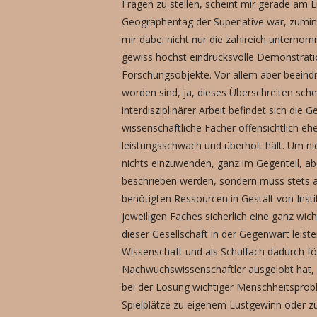
Fragen zu stellen, scheint mir gerade am 
Geographentag der Superlative war, zumin
mir dabei nicht nur die zahlreich untern
gewiss höchst eindrucksvolle Demonstrat
Forschungsobjekte. Vor allem aber beeindr
worden sind, ja, dieses Überschreiten sch
interdisziplinärer Arbeit befindet sich d
wissenschaftliche Fächer offensichtlich eh
leistungsschwach und überholt hält. Um nic
nichts einzuwenden, ganz im Gegenteil, abe
beschrieben werden, sondern muss stets auc
benötigten Ressourcen in Gestalt von Insti
jeweiligen Faches sicherlich eine ganz wic
dieser Gesellschaft in der Gegenwart leiste
Wissenschaft und als Schulfach dadurch fö
Nachwuchswissenschaftler ausgelobt hat, d
bei der Lösung wichtiger Menschheitsprob
Spielplätze zu eigenem Lustgewinn oder zu