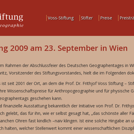
Voss-Stiftung
Stifter
Preise
Preistr
hung 2009 am 23. September in Wien
 Rahmen der Abschlussfeier des Deutschen Geographentages in Wien 
nritz, Vorsitzender des Stiftungsvorstandes, hielt die im Folgenden d
t seit 2001 der Ort, an dem die Prof. Dr. Frithjof Voss Stiftung – St
ihre Wissenschaftspreise für Anthropogeographie und für physische Ge
Geographentags geschehen kann.
finanzielle Ausstattung bekanntlich der Initiative von Prof. Dr. Frithj
ch gelebt, das für ihn, wie er selbst gesagt hat, „das schönste aller 
nchen Ohren fast kindlich –naiv klingen. Ist eine solche Hingabe an u
halten, welcher Stellenwert kommt einer wissenschaftlichen Diszipli