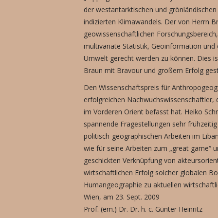
der westantarktischen und grönländischen 
indizierten Klimawandels. Der von Herrn B
geowissenschaftlichen Forschungsbereich,
multivariate Statistik, Geoinformation un
Umwelt gerecht werden zu können. Dies ist
Braun mit Bravour und großem Erfolg geste
Den Wissenschaftspreis für Anthropogeogra
erfolgreichen Nachwuchswissenschaftler, d
im Vorderen Orient befasst hat. Heiko Schm
spannende Fragestellungen sehr frühzeiti
politisch-geographischen Arbeiten im Liba
wie für seine Arbeiten zum „great game“ u
geschickten Verknüpfung von akteursorien
wirtschaftlichen Erfolg solcher globalen 
Humangeographie zu aktuellen wirtschaftli
Wien, am 23. Sept. 2009
Prof. (em.) Dr. Dr. h. c. Günter Heinritz