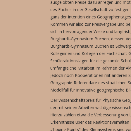
ausgelobten Preise dazu anregen und moti
des Faches in der Gesellschaft zu festige
ganz der Intention eines Geographentages 
Kommen wir also zur Preisvergabe und begi
sich in hervorragender Weise und langfrist
Burghardt-Gymnasium Buchen, dessen Vertr
Burghardt-Gymnasium Buchen ist Schwerpun
Kolleginnen und Kollegen der Fachschaft 
Schüleraktionstagen für die gesamte Schu
umfangreiche Mitarbeit im Rahmen der Ak
jedoch noch Kooperationen mit anderen Sch
Geographie-Referendare des staatlichen S
Modellfall für innovative geographische B
Der Wissenschaftspreis für Physische Geog
der mit seinen Arbeiten wichtige wissensch
Hierzu zählen etwa die Verbesserung von La
Erkenntnisse über das Reaktionsverhalten 
„Tipping Points“ des Klimasystems sind v