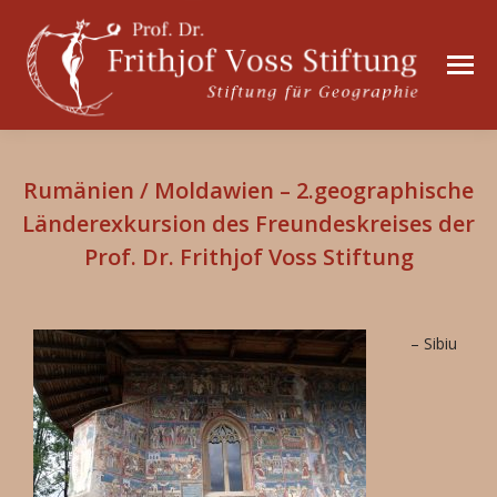
Rumänien / Moldawien – 2.geographische
Länderexkursion des Freundeskreises der
Prof. Dr. Frithjof Voss Stiftung
– Sibiu