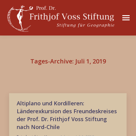
Tages-Archive:
Juli 1, 2019
Altiplano und Kordilleren:
Länderexkursion des Freundeskreises
der Prof. Dr. Frithjof Voss Stiftung
nach Nord-Chile