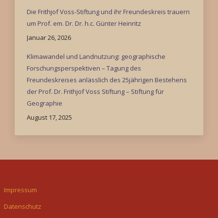
Die Frithjof Voss-Stiftung und ihr Freundeskreis trauern
um Prof. em. Dr. Dr. h.c. Günter Heinritz
Januar 26, 2026
Klimawandel und Landnutzung: geographische
Forschungsperspektiven – Tagung des
Freundeskreises anlässlich des 25jährigen Bestehens
der Prof. Dr. Frithjof Voss Stiftung – Stiftung für
Geographie
August 17, 2025
Impressum
Datenschutz