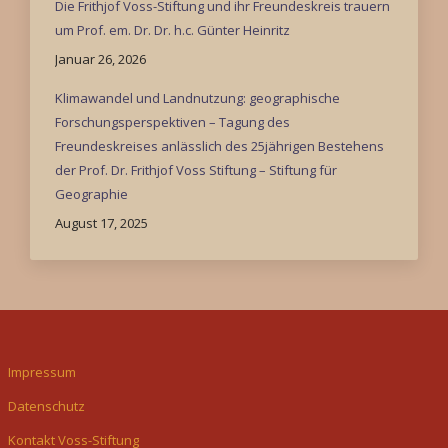
Die Frithjof Voss-Stiftung und ihr Freundeskreis trauern
um Prof. em. Dr. Dr. h.c. Günter Heinritz
Januar 26, 2026
Klimawandel und Landnutzung: geographische
Forschungsperspektiven – Tagung des
Freundeskreises anlässlich des 25jährigen Bestehens
der Prof. Dr. Frithjof Voss Stiftung – Stiftung für
Geographie
August 17, 2025
Impressum
Datenschutz
Kontakt Voss-Stiftung