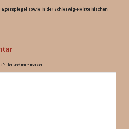
 Tagesspiegel sowie in der Schleswig-Holsteinischen
ntar
chtfelder sind mit
*
markiert.