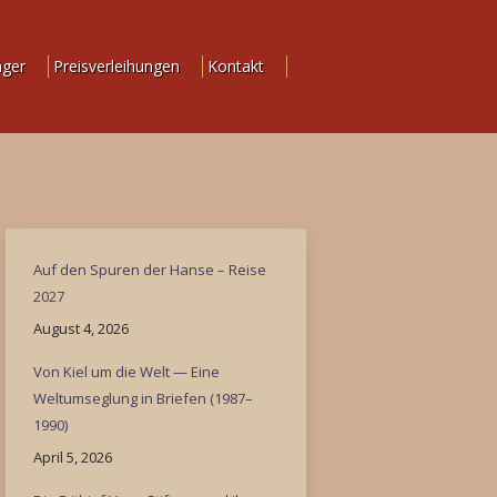
äger
Preisverleihungen
Kontakt
Auf den Spuren der Hanse – Reise
2027
August 4, 2026
Von Kiel um die Welt — Eine
Weltumseglung in Briefen (1987–
1990)
April 5, 2026