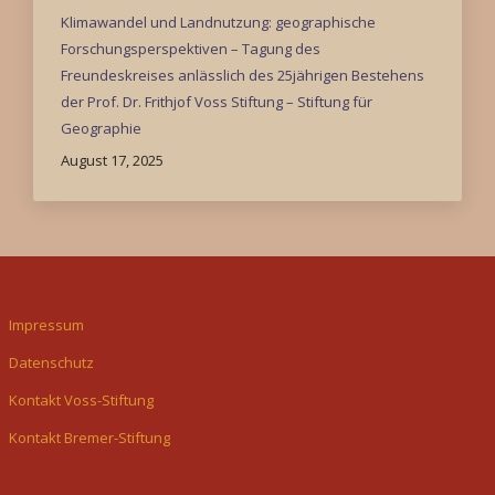
Klimawandel und Landnutzung: geographische
Forschungsperspektiven – Tagung des
Freundeskreises anlässlich des 25jährigen Bestehens
der Prof. Dr. Frithjof Voss Stiftung – Stiftung für
Geographie
August 17, 2025
Impressum
Datenschutz
Kontakt Voss-Stiftung
Kontakt Bremer-Stiftung