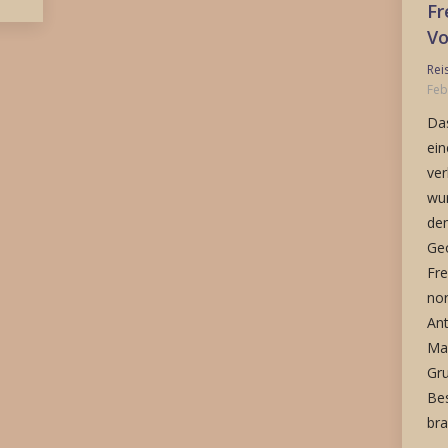
Fr
Vo
Rei
Feb
Da
ein
ve
wur
dem
Ge
Fre
nor
Ant
Mar
Gru
Bes
bra