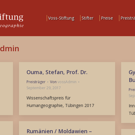
Voss-Stiftung
Stifter
Preise
Preistr
Admin
Ouma, Stefan, Prof. Dr.
Gy
Bu
Preisträger
Von
vossAdmin
September 29, 2017
Pre
Sep
Wissenschaftspreis für
Humangeographie, Tübingen 2017
Inn
Tü
Rumänien / Moldawien –