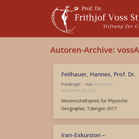
Autoren-Archive:
voss
Feilhauer, Hannes, Prof. Dr.
Preisträger
Von
vossAdmin
September 29, 2017
Wissenschaftspreis für Physische
Geographie, Tübingen 2017
Iran-Exkursion –