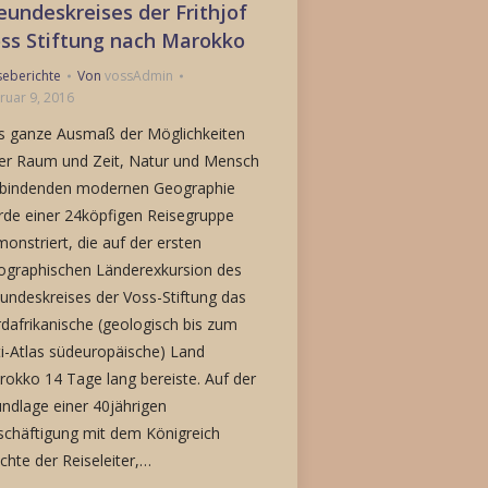
eundeskreises der Frithjof
ss Stiftung nach Marokko
seberichte
Von
vossAdmin
ruar 9, 2016
s ganze Ausmaß der Möglichkeiten
er Raum und Zeit, Natur und Mensch
rbindenden modernen Geographie
de einer 24köpfigen Reisegruppe
onstriert, die auf der ersten
ographischen Länderexkursion des
undeskreises der Voss-Stiftung das
dafrikanische (geologisch bis zum
i-Atlas südeuropäische) Land
okko 14 Tage lang bereiste. Auf der
ndlage einer 40jährigen
chäftigung mit dem Königreich
chte der Reiseleiter,…