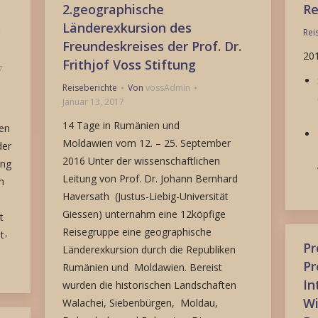
2.geographische
Re
.
Länderexkursion des
Rei
Freundeskreises der Prof. Dr.
201
Frithjof Voss Stiftung
7
Reiseberichte
Von
vossAdmin
Januar 13, 2017
14 Tage in Rumänien und
ten
Moldawien vom 12. – 25. September
der
2016 Unter der wissenschaftlichen
ang
Leitung von Prof. Dr. Johann Bernhard
n
Haversath (Justus-Liebig-Universität
Giessen) unternahm eine 12köpfige
t
Reisegruppe eine geographische
t-
Pr
Länderexkursion durch die Republiken
Pr
Rumänien und Moldawien. Bereist
In
wurden die historischen Landschaften
Wi
Walachei, Siebenbürgen, Moldau,