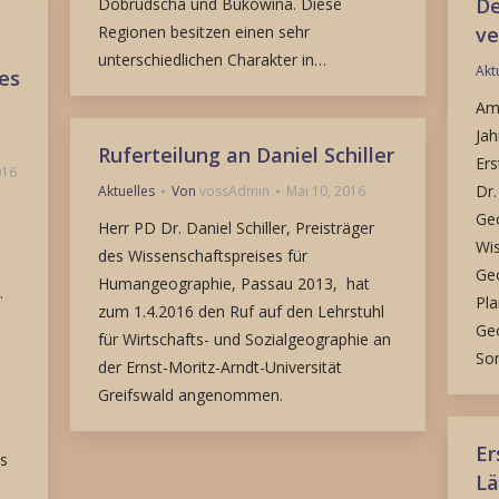
De
Dobrudscha und Bukowina. Diese
Regionen besitzen einen sehr
ve
unterschiedlichen Charakter in…
Akt
es
Am 
Jah
Ruferteilung an Daniel Schiller
Ers
016
Dr.
Aktuelles
Von
vossAdmin
Mai 10, 2016
Geo
Herr PD Dr. Daniel Schiller, Preisträger
Wis
des Wissenschaftspreises für
Geo
Humangeographie, Passau 2013, hat
.
Pla
zum 1.4.2016 den Ruf auf den Lehrstuhl
Geo
für Wirtschafts- und Sozialgeographie an
So
der Ernst-Moritz-Arndt-Universität
Greifswald angenommen.
Er
es
Lä