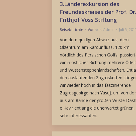
3.Länderexkursion des
Freundeskreises der Prof. Dr
Frithjof Voss Stiftung
Reiseberichte
Von
vossAdmin
Juli 5, 201
Von dem quirligen Ahwaz aus, dem
Ölzentrum am Karounfluss, 120 km
nördlich des Persischen Golfs, passier
wir in östlicher Richtung mehrere Ölfel
und Wüstensteppenlandschaften. Entl
den auslaufenden Zagrosketten stiege
wir wieder hoch in das faszinierende
Zagrosgebirge nach Yasuj, um von dor
aus am Rande der großen Wüste Dash
e Kavir entlang die unerwartet grünen,
sehr interessanten…