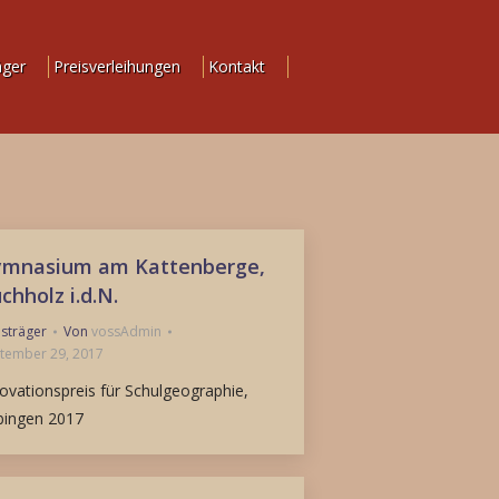
äger
Preisverleihungen
Kontakt
mnasium am Kattenberge,
chholz i.d.N.
isträger
Von
vossAdmin
tember 29, 2017
ovationspreis für Schulgeographie,
bingen 2017