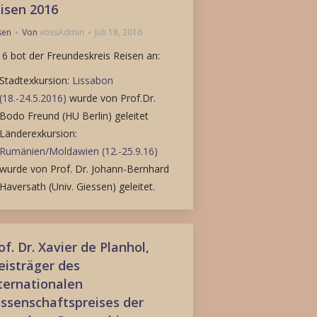
isen 2016
sen
Von
vossAdmin
Juli 18, 2016
6 bot der Freundeskreis Reisen an:
Stadtexkursion:
Lissabon
(18.-24.5.2016)
wurde von Prof.Dr.
Bodo Freund (HU Berlin) geleitet
Länderexkursion:
Rumänien/Moldawien (12.-25.9.16)
wurde von Prof. Dr. Johann-Bernhard
Haversath (Univ. Giessen) geleitet.
of. Dr. Xavier de Planhol,
eisträger des
ternationalen
ssenschaftspreises der