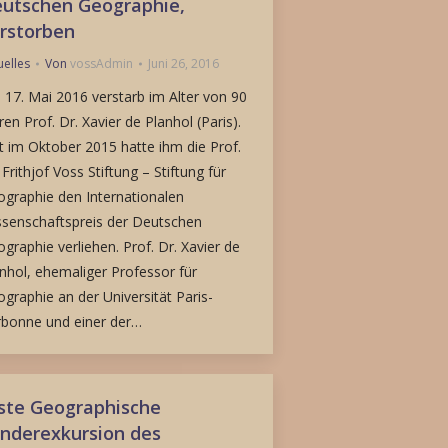
utschen Geographie,
rstorben
uelles
Von
vossAdmin
Juni 26, 2016
17. Mai 2016 verstarb im Alter von 90
ren Prof. Dr. Xavier de Planhol (Paris).
t im Oktober 2015 hatte ihm die Prof.
 Frithjof Voss Stiftung – Stiftung für
graphie den Internationalen
senschaftspreis der Deutschen
graphie verliehen. Prof. Dr. Xavier de
nhol, ehemaliger Professor für
graphie an der Universität Paris-
rbonne und einer der…
ste Geographische
nderexkursion des