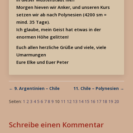
Morgen hieven wir Anker, und unseren Kurs
setzen wir ab nach Polynesien (4200 sm =
mind. 35 Tage).
Ich glaube, mein Geist hat etwas in der
enormen Höhe gelitten!
Euch allen herzliche Grüße und viele, viele
Umarmungen
Eure Elke und Euer Peter
← 9. Argentinien – Chile
11. Chile – Polynesien →
Seiten:
1
2
3
4
5
6
7
8
9
10
11
12
13
14
15
16
17
18
19
20
Schreibe einen Kommentar