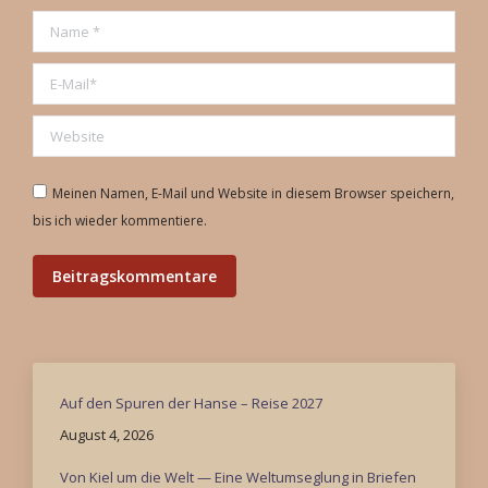
Name *
E-Mail *
Website
Meinen Namen, E-Mail und Website in diesem Browser speichern,
bis ich wieder kommentiere.
Beitragskommentare
Auf den Spuren der Hanse – Reise 2027
August 4, 2026
Von Kiel um die Welt — Eine Weltumseglung in Briefen