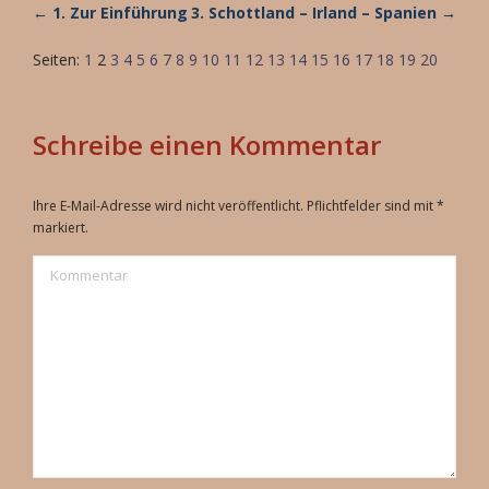
← 1. Zur Einführung
3. Schottland – Irland – Spanien →
Seiten:
1
2
3
4
5
6
7
8
9
10
11
12
13
14
15
16
17
18
19
20
Schreibe einen Kommentar
Ihre E-Mail-Adresse wird nicht veröffentlicht. Pflichtfelder sind mit
*
markiert.
Kommentar