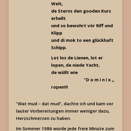
Welt,
de Sterns den gooden Kurs
erhellt
und so bewohrt vör Riff und
Klipp
und di mok to een glückhaft
Schipp.
Lot los de Lienen, lot er
lopen, de niede Yacht,
de wüllt wie
“D o m i n i x „
ropen!!!
”Wat mud – dat mud”, dachte ich und kam vor
lauter Vorbereitungen immer weniger dazu,
Herzschmerzen zu haben.
Im Sommer 1986 wurde jede freie Minute zum