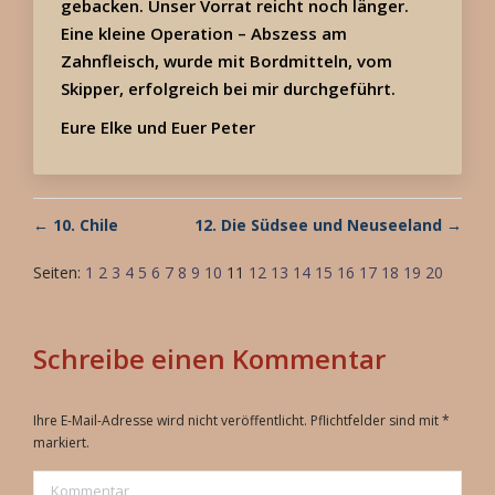
gebacken. Unser Vorrat reicht noch länger.
Eine kleine Operation – Abszess am
Zahnfleisch, wurde mit Bordmitteln, vom
Skipper, erfolgreich bei mir durchgeführt.
Eure Elke und Euer Peter
← 10. Chile
12. Die Südsee und Neuseeland →
Seiten:
1
2
3
4
5
6
7
8
9
10
11
12
13
14
15
16
17
18
19
20
Schreibe einen Kommentar
Ihre E-Mail-Adresse wird nicht veröffentlicht. Pflichtfelder sind mit
*
markiert.
Kommentar