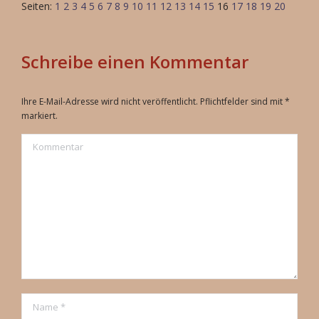
Seiten:
1
2
3
4
5
6
7
8
9
10
11
12
13
14
15
16
17
18
19
20
Schreibe einen Kommentar
Ihre E-Mail-Adresse wird nicht veröffentlicht. Pflichtfelder sind mit
*
markiert.
Kommentar
Name *