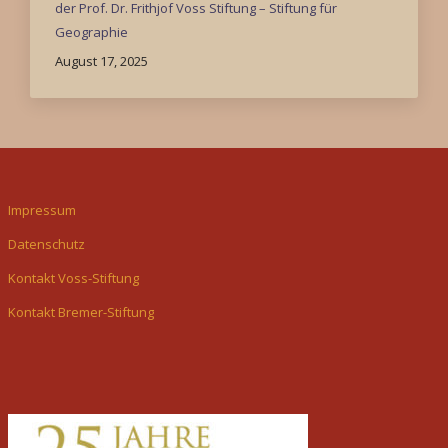
der Prof. Dr. Frithjof Voss Stiftung – Stiftung für
Geographie
August 17, 2025
Impressum
Datenschutz
Kontakt Voss-Stiftung
Kontakt Bremer-Stiftung