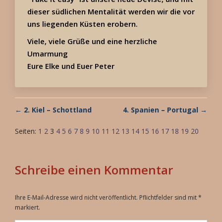
dieser südlichen Mentalität werden wir die vor
uns liegenden Küsten erobern.
Viele, viele Grüße und eine herzliche
Umarmung
Eure
Elke und
Euer
Peter
← 2. Kiel – Schottland
4. Spanien – Portugal →
Seiten:
1
2
3
4
5
6
7
8
9
10
11
12
13
14
15
16
17
18
19
20
Schreibe einen Kommentar
Ihre E-Mail-Adresse wird nicht veröffentlicht. Pflichtfelder sind mit
*
markiert.