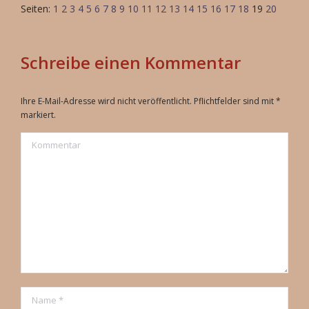
Seiten:
1
2
3
4
5
6
7
8
9
10
11
12
13
14
15
16
17
18
19
20
Schreibe einen Kommentar
Ihre E-Mail-Adresse wird nicht veröffentlicht. Pflichtfelder sind mit
*
markiert.
Kommentar
Name *