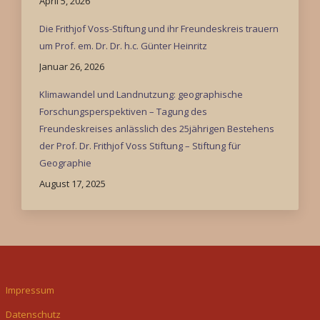
April 5, 2026
Die Frithjof Voss-Stiftung und ihr Freundeskreis trauern
um Prof. em. Dr. Dr. h.c. Günter Heinritz
Januar 26, 2026
Klimawandel und Landnutzung: geographische
Forschungsperspektiven – Tagung des
Freundeskreises anlässlich des 25jährigen Bestehens
der Prof. Dr. Frithjof Voss Stiftung – Stiftung für
Geographie
August 17, 2025
Impressum
Datenschutz