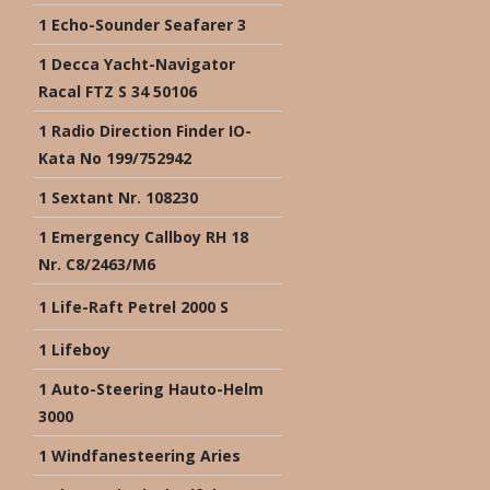
1 Echo-Sounder Seafarer 3
1 Decca Yacht-Navigator
Racal FTZ S 34 50106
1 Radio Direction Finder IO-
Kata No 199/752942
1 Sextant Nr. 108230
1 Emergency Callboy RH 18
Nr. C8/2463/M6
1 Life-Raft Petrel 2000 S
1 Lifeboy
1 Auto-Steering Hauto-Helm
3000
1 Windfanesteering Aries