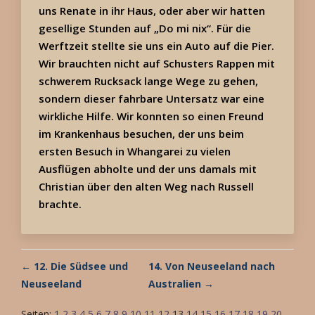
uns Renate in ihr Haus, oder aber wir hatten
gesellige Stunden auf „Do mi nix“. Für die
Werftzeit stellte sie uns ein Auto auf die Pier.
Wir brauchten nicht auf Schusters Rappen mit
schwerem Rucksack lange Wege zu gehen,
sondern dieser fahrbare Untersatz war eine
wirkliche Hilfe. Wir konnten so einen Freund
im Krankenhaus besuchen, der uns beim
ersten Besuch in Whangarei zu vielen
Ausflügen abholte und der uns damals mit
Christian über den alten Weg nach Russell
brachte.
← 12. Die Südsee und
14. Von Neuseeland nach
Neuseeland
Australien →
Seiten:
1
2
3
4
5
6
7
8
9
10
11
12
13
14
15
16
17
18
19
20