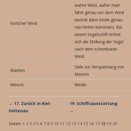
wahre Wind, außer man
fährt genau vor dem Wind
(womit dann beide genau
Vorlicher Wind
von hinten kommen). Bei
einem Segelschiff richtet
sich die Stellung der Segel
nach dem scheinbaren
Wind.
Seile zur Verspannung von
Wanten
Masten
Winsch
Winde
← 17. Zurück in Kiel-
19. Schiffsausstattung
Holtenau
→
Seiten:
1
2
3
4
5
6
7
8
9
10
11
12
13
14
15
16
17
18
19
20