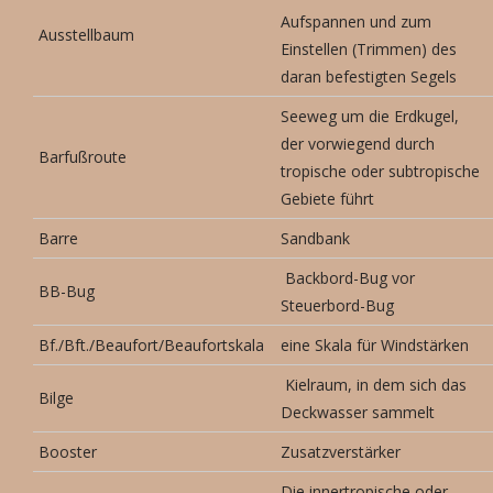
Aufspannen und zum
Ausstellbaum
Einstellen (Trimmen) des
daran befestigten Segels
Seeweg um die Erdkugel,
der vorwiegend durch
Barfußroute
tropische oder subtropische
Gebiete führt
Barre
Sandbank
Backbord-Bug vor
BB-Bug
Steuerbord-Bug
Bf./Bft./Beaufort/Beaufortskala
eine Skala für Windstärken
Kielraum, in dem sich das
Bilge
Deckwasser sammelt
Booster
Zusatzverstärker
Die innertropische oder