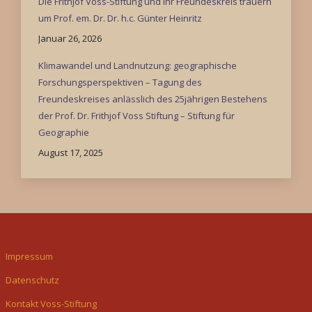
Die Frithjof Voss-Stiftung und ihr Freundeskreis trauern
um Prof. em. Dr. Dr. h.c. Günter Heinritz
Januar 26, 2026
Klimawandel und Landnutzung: geographische
Forschungsperspektiven – Tagung des
Freundeskreises anlässlich des 25jährigen Bestehens
der Prof. Dr. Frithjof Voss Stiftung – Stiftung für
Geographie
August 17, 2025
Impressum
Datenschutz
Kontakt Voss-Stiftung